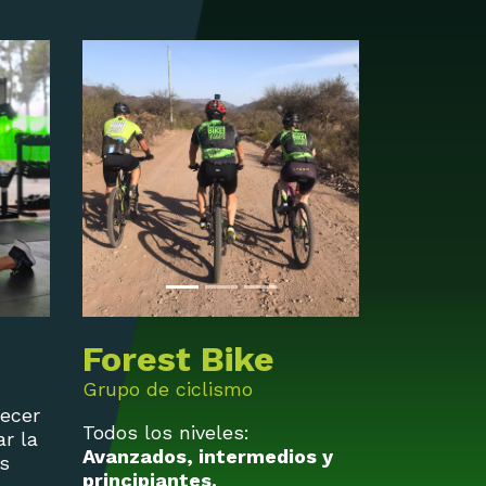
Forest Bike
Grupo de ciclismo
lecer
Todos los niveles:
ar la
Avanzados, intermedios y
es
principiantes.