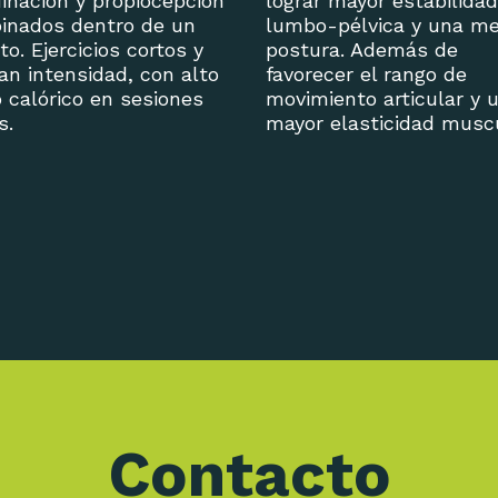
inación y propiocepción
lograr mayor estabilidad
inados dentro de un
lumbo-pélvica y una me
ito. Ejercicios cortos y
postura. Además de
an intensidad, con alto
favorecer el rango de
 calórico en sesiones
movimiento articular y 
s.
mayor elasticidad muscu
Contacto