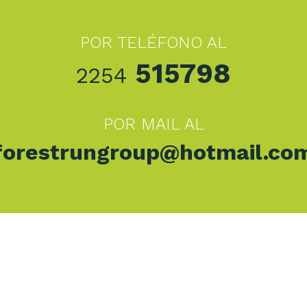
POR TELÉFONO AL
515798
2254
POR MAIL AL
forestrungroup@hotmail.co