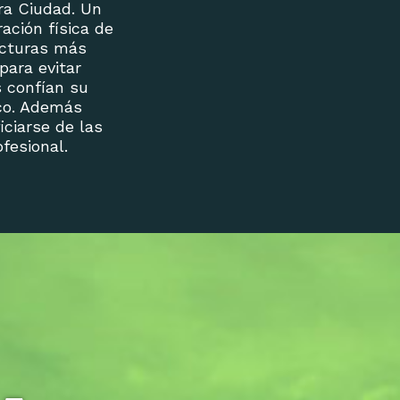
ra Ciudad. Un
ción física de
ucturas más
para evitar
s confían su
ico. Además
ciarse de las
fesional.