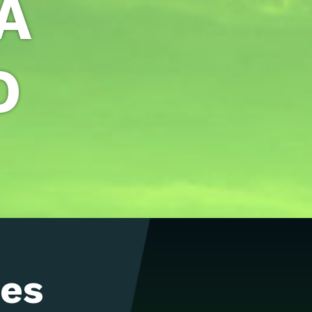
A
O
des