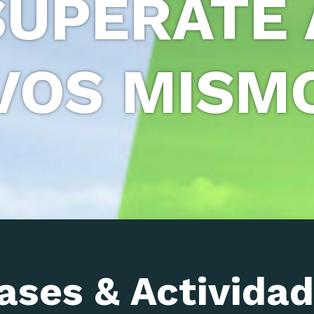
SUPERATE 
VOS MISM
ases & Activida