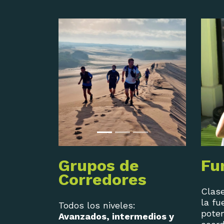
Grupos de
Fu
Corredores
Clase
la fu
Todos los niveles:
poten
Avanzados, intermedios y